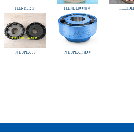
FLENDER N-
FLENDER联轴器
FLENDER
N-EUPEX Si
N-EUPEX凸轮联